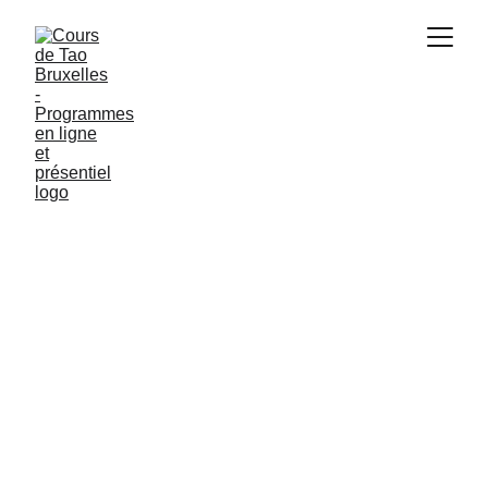
Tao des saisons
Le programme Tao des saisons compte 3 
ateliers qui explorent trois des éléments au 
fil des saisons associées, à savoir le Métal 
(automne), l'Eau (hiver) et le Bois 
(printemps).