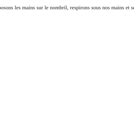
osons les mains sur le nombril, respirons sous nos mains et s
25/02/2026
Respecter l'esprit des saisons
e printemps et la force créati
entrés dans l’énergie du printemps, qui trouvera son apogée 
eproduire ses mécanismes empreints de sagesse.