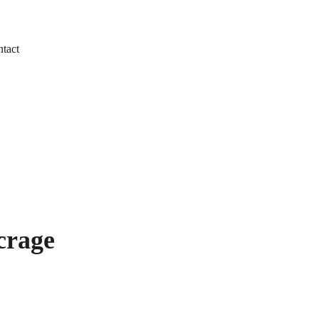
tact
crage