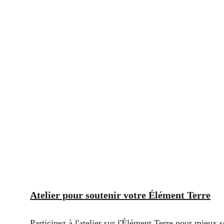
La propriété principale de la Terre est 
énergies. C’est pourquoi elle est l’élém
Étant lié aux organes de la 
digestion
, 
la vie et tout ce qui touche la manière
quotidien.
Si notre élément Terre est en déséquili
inquiétudes
. Mais si nos organes Terre
transitions et garder notre ancrage.
Atelier pour soutenir votre Élément Terre
Participez à l'atelier sur l'Élément Terre pour mieux so