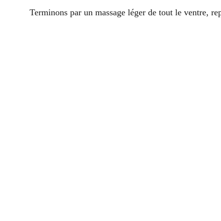
Terminons par un massage léger de tout le ventre, rep
L
Depuis le 3 février, nous sommes 
invite à observer la nature et à r