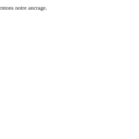
entons notre ancrage.
ve
à l’équinoxe du 20 mars. Le Tao vous 