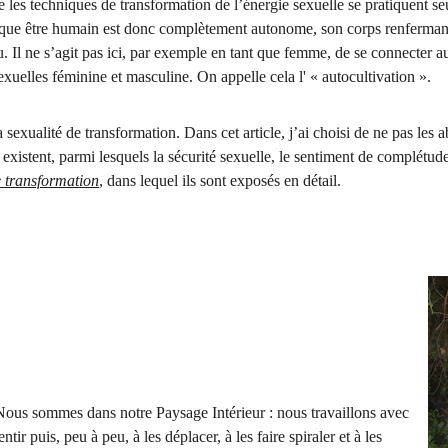
e les techniques de transformation de l’énergie sexuelle se pratiquent se
ue être humain est donc complètement autonome, son corps renfermant le
. Il ne s’agit pas ici, par exemple en tant que femme, de se connecter a
exuelles féminine et masculine. On appelle cela l' « autocultivation ».
exualité de transformation. Dans cet article, j’ai choisi de ne pas les abord
s existent, parmi lesquels la sécurité sexuelle, le sentiment de complétu
e transformation
, dans lequel ils sont exposés en détail.
 Nous sommes dans notre Paysage Intérieur : nous travaillons avec 
ir puis, peu à peu, à les déplacer, à les faire spiraler et à les 