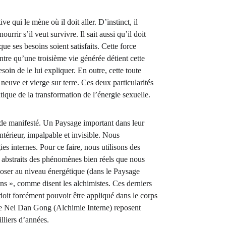
 qui le mène où il doit aller. D’instinct, il 
urrir s’il veut survivre. Il sait aussi qu’il doit 
r que ses besoins soient satisfaits. Cette force 
tre qu’une troisième vie générée détient cette 
soin de le lui expliquer. En outre, cette toute 
neuve et vierge sur terre. Ces deux particularités 
atique de la transformation de l’énergie sexuelle.
onde manifesté. Un Paysage important dans leur 
intérieur, impalpable et invisible. Nous 
s internes. Pour ce faire, nous utilisons des 
s abstraits des phénomènes bien réels que nous 
poser au niveau énergétique (dans le Paysage 
edans », comme disent les alchimistes. Ces derniers 
 doit forcément pouvoir être appliqué dans le corps 
s de Nei Dan Gong (Alchimie Interne) reposent 
lliers d’années.