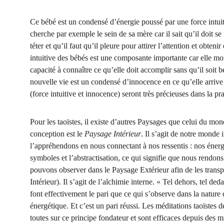
Ce bébé est un condensé d’énergie poussé par une force intuitive
cherche par exemple le sein de sa mère car il sait qu’il doit se no
téter et qu’il faut qu’il pleure pour attirer l’attention et obteni
intuitive des bébés est une composante importante car elle mon
capacité à connaître ce qu’elle doit accomplir sans qu’il soit be
nouvelle vie est un condensé d’innocence en ce qu’elle arrive 
(force intuitive et innocence) seront très précieuses dans la pr
Pour les taoïstes, il existe d’autres Paysages que celui du m
conception est le 
Paysage Intérieur
. Il s’agit de notre monde 
l’appréhendons en nous connectant à nos ressentis : nos énergie
symboles et l’abstractisation, ce qui signifie que nous rendon
pouvons observer dans le Paysage Extérieur afin de les trans
Intérieur). Il s’agit de l’alchimie interne. « Tel dehors, tel d
font effectivement le pari que ce qui s’observe dans la nature
énergétique. Et c’est un pari réussi. Les méditations taoïste
toutes sur ce principe fondateur et sont efficaces depuis des mi